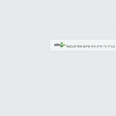
ובנייה ע"י סייט איט
קידום אתרים בגוגל