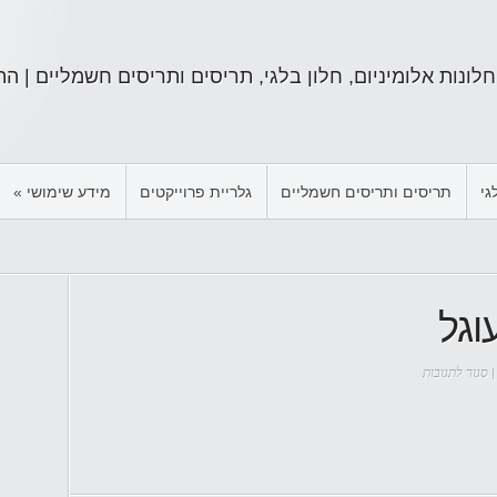
חלונות אלומיניום, חלון בלגי, תריסים ותריסים חשמליים | התקשרו: 834
גי
תריסים ותריסים חשמליים
גלריית פרוייקטים
מידע שימושי
»
וגל
על
סגור לתגובות
חלון
אלומיניום
מעוגל