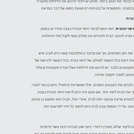
לבחור את הטוב ביותר. מכאן יש לזכור לרכוש את הדלתות מחברה
בתקנים. התפשרות על בטיחות רק פוגעת בסופו של דבר במראה.
כוכית
יפוי זכוכית
הוא האם לבחור חיפוי זכוכית בצבע אחיד או במגוון
מגיע לעיצוב הבית ולעיתים אנו מגלים קושי לקבל את ההחלטה
 את הקו המתאים, אך אם מדובר בהתלבטות קשה ניתן לערב איש
ת דעתו בכל הקשור לשילוב של חיפוי בבית. בכל הקשור לרכישה של
של מקצוענים בלבד. יש לרכוש את הדלתות אצל חברה מקצועית ובעלת
יצוב לאורך תקופה ארוכה.
לבחון את הצבעים השונים. אילו אפשרויות קיימות? היום בניגוד לעבר,
את הבית ליפה יותר. אם פעם היה ניתן לראות חיפוי זכוכית בצבע
ולהעניק מראה צבעוני ויפה לבית. אחרי הכל, הבית הוא המקום בו אנחנו
ו. על ידי הוספת צבע לבית ניתן להפוך כל חדר למרשים יותר.
 וליצור שילוב מעניין וייחודי. כיום ישנן חברות רבות אשר מייצרות